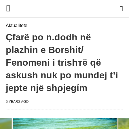
Aktualitete
Çfarë po n.dodh në
plazhin e Borshit/
Fenomeni i trίshтë që
askush nuk po mundej t’i
jepte një shρjegίm
5 YEARS AGO