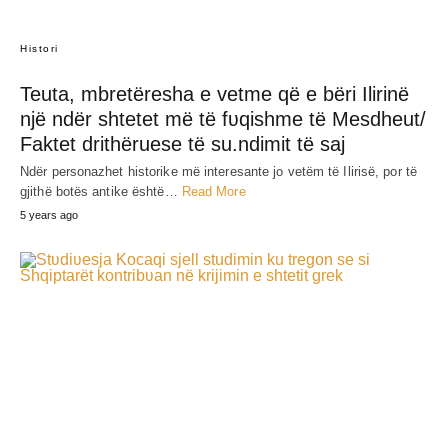
Histori
Teuta, mbretëresha e vetme që e bëri Ilirinë
një ndër shtetet më të fʋqishme të Mesdheut/
Faktet drithëruese të su.ndimit të saj
Ndër personazhet historike më interesante jo vetëm të Ilirisë, por të
gjithë botës antike është…
Read More
5 years ago