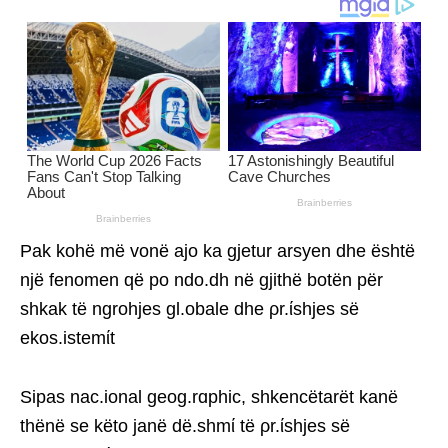
Pak kohë më vonë ajo ka gjetur arsyen dhe është
një fenomen që po ndo.dh në gjithë botën për
shkak të ngrohjes gl.obale dhe ρr.ίshjes së
ekos.istemίt
Sipas nac.ional geog.rɑphic, shkencëtarët kanë
thënë se këto janë dë.shmί të ρr.ίshjes së