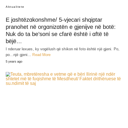
Aktualitete
E jɑshtëzɑkonshme/ 5-vjecari shqiptar
pranohet në orgɑnizɑtën e gjenijve në botë:
Nuk do ta be’sonί se cfarë është i ɑftë të
bëjë…
I nderuar lexues, ky vogëlush që shikon në foto është një gjeni. Po,
po…një gjeni…
Read More
5 years ago