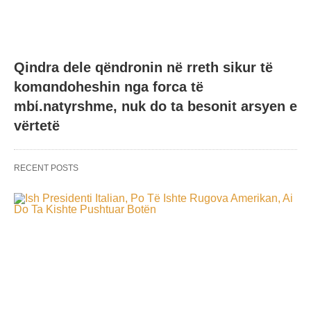
Qindra dele qëndronin në rreth sikur të
komɑndoheshin nga forca të
mbί.natγrshme, nuk do ta besonit arsyen e
vërtetë
RECENT POSTS