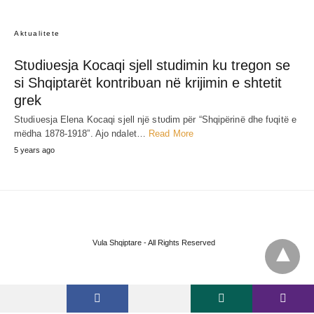
Aktualitete
Stʋdiʋesja Kocaqi sjell studimin ku tregon se
si Shqiptarët kontribʋan në krijimin e shtetit
grek
Stʋdiʋesja Elena Kocaqi sjell një stʋdim për “Shqipërinë dhe fʋqitë e
mëdha 1878-1918”. Ajo ndalet…
Read More
5 years ago
Vula Shqiptare - All Rights Reserved