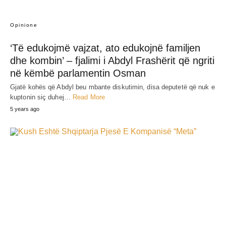
Opinione
‘Të edukojmë vajzat, ato edukojnë familjen
dhe kombin’ – fjalimi i Abdyl Frashërit që ngriti
në këmbë parlamentin Osman
Gjatë kohës që Abdyl beu mbante diskutimin, disa deputetë që nuk e
kuptonin siç duhej…
Read More
5 years ago