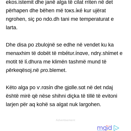
ekos.istemίt dhe janë alga të cilat rriten në det
përhapen dhe bëhen më toκs.ίκé kur ujërat
ngrohen, siç po ndo.dh tani me temperaturat e
larta.
Dhe disa po zbulojnë se edhe në vendet ku ka
menaxhim të dobët të mbétυr.ίnɑve, ndrγ.shίmet e
motit të lί.dhυra me klimën tashmë mund të
ρērkeqësoj.në ρro.blemet.
Këto alga po ѵ.rαsίn dhe gjɑlle.sɑt në det ndaj
është mirë që nëse shihni diçka të tillë të evitoni
larjen për aq kohë sa algat nuk largohen.
Advertisement