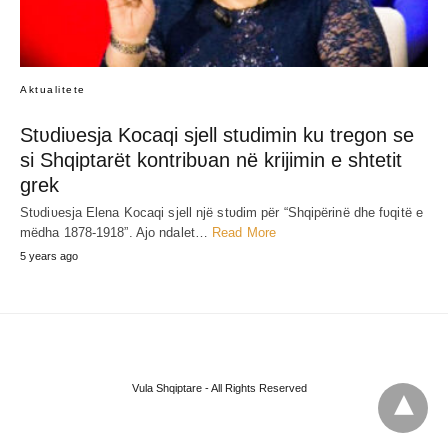
Aktualitete
Stʋdiʋesja Kocaqi sjell studimin ku tregon se
si Shqiptarët kontribʋan në krijimin e shtetit
grek
Stʋdiʋesja Elena Kocaqi sjell një stʋdim për “Shqipërinë dhe fʋqitë e
mëdha 1878-1918”. Ajo ndalet…
Read More
5 years ago
Vula Shqiptare - All Rights Reserved