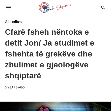
Aktualitete
Cfarë fsheh nëntoka e
detit Jon/ Ja studimet e
fshehta të grekëve dhe
zbulimet e gjeologëve
shqiptarë
5 YEARS AGO