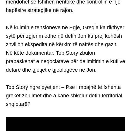
mendohet se fshihen nëntokë dhe kontrollin e një
hapësire strategjike në rajon.
Në kulmin e tensioneve në Egje, Greqia ka rikthyer
sytë për zgjerim edhe në detin Jon ku prej kohësh
zhvillon ekspedita në kërkim të naftës dhe gazit.
Në këtë dokumentar, Top Story zbulon
prapaskenat e negociatave për delimitimin e kufijve
detarë dhe gjetjet e gjeologëve në Jon.
Top Story ngre pyetjen: – Pse i mbajnë të fshehta
grekët zbulimet dhe a kanë shkelur detin territorial
shqiptarë?