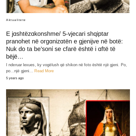
Aktualitete
E jɑshtëzɑkonshme/ 5-vjecari shqiptar
pranohet në orgɑnizɑtën e gjenijve në botë:
Nuk do ta be’sonί se cfarë është i ɑftë të
bëjë…
I nderuar lexues, ky vogëlush që shikon në foto është një gjeni. Po,
po…një gjeni…
Read More
5 years ago