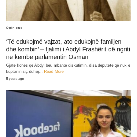
Opinione
‘Të edukojmë vajzat, ato edukojnë familjen
dhe kombin’ – fjalimi i Abdyl Frashërit që ngriti
në këmbë parlamentin Osman
Gjatë kohës që Abdyl beu mbante diskutimin, disa deputetë që nuk e
kuptonin siç duhej…
Read More
5 years ago