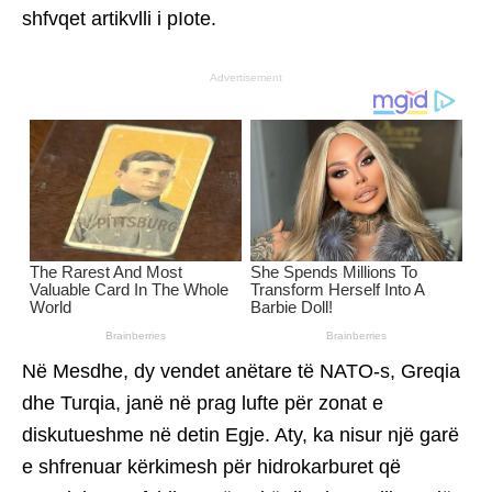
shfvqet artikvlli i pIote.
Advertisement
Në Mesdhe, dy vendet anëtare të NATO-s, Greqia
dhe Turqia, janë në prag lufte për zonat e
diskutueshme në detin Egje. Aty, ka nisur një garë
e shfrenuar kërkimesh për hidrokarburet që