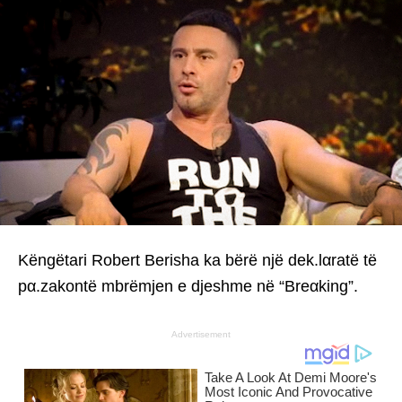
Këngëtari Robert Berisha ka bërë një dek.lαratë të
pα.zakontë mbrëmjen e djeshme në “Breαking”.
Advertisement