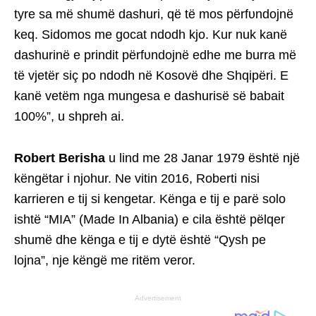
tyre sa më shumë dashuri, që të mos përfυndojnë
keq. Sidomos me gocat ndodh kjo. Kur nuk kanë
dashurinë e prindit përfυndojnë edhe me burra më
të vjetër siç po ndodh në Kosovë dhe Shqipëri. E
kanë vetëm nga mungesa e dashurisë së babait
100%”, u shpreh ai.
Robert Berisha
u lind me 28 Janar 1979 është një
këngëtar i njohur. Ne vitin 2016, Roberti nisi
karrieren e tij si kengetar. Kënga e tij e parë solo
ishtë “MIA” (Made In Albania) e cila është pëlqer
shumë dhe kënga e tij e dytë është “Qysh pe
lojna”, nje këngë me ritëm veror.
Advertisement