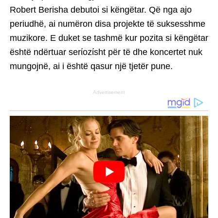
Robert Berisha debutoi si këngëtar. Që nga ajo
periudhë, ai numëron disa projekte të suksesshme
muzikore. E duket se tashmë kur pozita si këngëtar
është ndërtuar serίozίsht për të dhe koncertet nuk
mungojnë, ai i është qasur një tjetër pune.
Advertisement