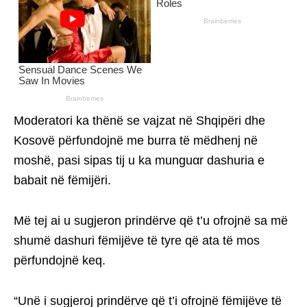
Moderatori ka thënë se vajzat në Shqipëri dhe
Kosovë përfυndojnë me burra të mëdhenj në
moshë, pasi sipas tij u ka munguαr dashuria e
babait në fëmijëri.
Më tej ai u sugjeron prindërve që t’u ofrojnë sa më
shumë dashuri fëmijëve të tyre që ata të mos
përfυndojnë keq.
“Unë i sυgjeroj prindërve që t’i ofrojnë fëmijëve të