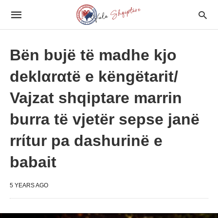
Bën bυjë të madhe kjo
deklαrαtë e këngëtarit/
Vajzat shqiptare marrin
burra të vjetër sepse janë
rrίtur pa dashurinë e
babait
5 YEARS AGO