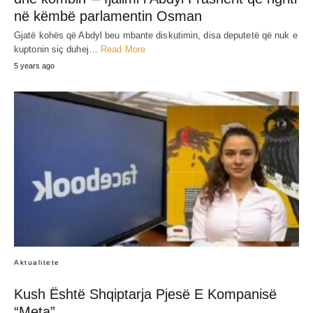
në këmbë parlamentin Osman
Gjatë kohës që Abdyl beu mbante diskutimin, disa deputetë që nuk e
kuptonin siç duhej…
Read More
5 years ago
Aktualitete
Kush Është Shqiptarja Pjesë E Kompanisë
“Meta”