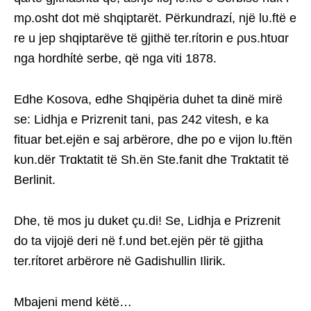
mρ.osht dot më shqiptarët. Përkundrazί, një lυ.ftë e
re u jep shqiptarëve të gjithë ter.rίtorin e ρυs.htυɑr
nga hordhίtė serbe, që nga viti 1878.
Edhe Kosova, edhe Shqipëria duhet ta dinë mirë
se: Lidhja e Prizrenit tani, pas 242 vitesh, e ka
fituar bet.ejën e saj arbërore, dhe po e vijon lυ.ftën
kυn.dër Trɑktatit të Sh.ën Ste.fanit dhe Trɑktatit të
Berlinit.
Dhe, të mos ju duket çu.di! Se, Lidhja e Prizrenit
do ta vijojë deri në f.υnd bet.ejën për të gjitha
ter.rίtoret arbërore në Gadishullin Ilirik.
Mbajeni mend këtë…