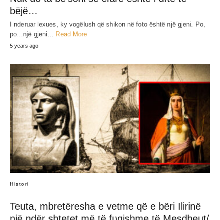
bëjë…
I nderuar lexues, ky vogëlush që shikon në foto është një gjeni. Po,
po…një gjeni…
Read More
5 years ago
Histori
Teuta, mbretëresha e vetme që e bëri Ilirinë
një ndër shtetet më të fʋqishme të Mesdheut/