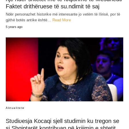
Faktet drithëruese të su.ndimit të saj
Ndër personazhet historike më interesante jo vetëm të Ilirisë, por të
gjithë botës antike është…
Read More
5 years ago
Aktualitete
Stʋdiʋesja Kocaqi sjell studimin ku tregon se
si Shqiptarët kontribʋan në krijimin e shtetit