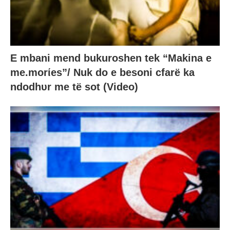
E mbani mend bukuroshen tek “Makina e
me.morίes”/ Nuk do e besoni cfarë ka
ndodhυr me të sot (Video)