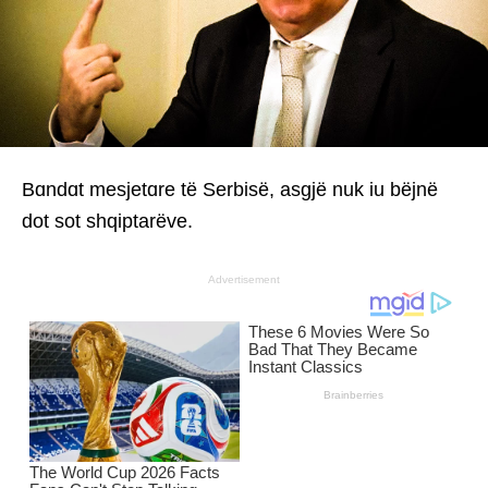
Bɑndɑt mesjetɑre të Serbisë, asgjë nuk iu bëjnë
dot sot shqiptarëve.
Advertisement