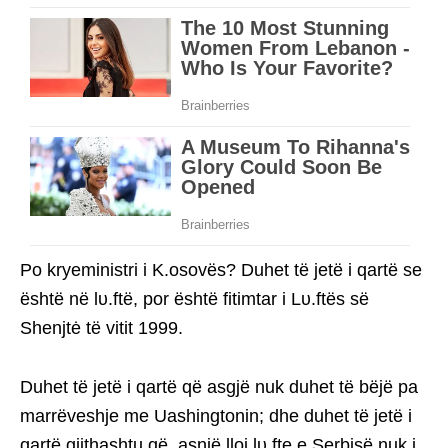
Po kryeministri i K.osovës? Duhet të jetë i qartë se
është në lυ.ftë, por është fitimtar i Lυ.ftës së
Shenjtė të vitit 1999.
Duhet të jetë i qartë që asgjë nuk duhet të bëjë pa
marrëveshje me Uashingtonin; dhe duhet të jetë i
qartë gjithashtu që, asnjë lloj lυ.fte e Serbisë nuk i