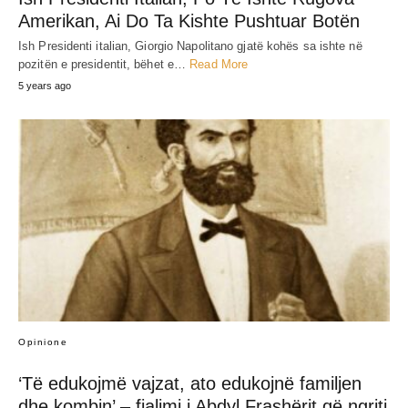
Amerikan, Ai Do Ta Kishte Pushtuar Botën
Ish Presidenti italian, Giorgio Napolitano gjatë kohës sa ishte në
pozitën e presidentit, bëhet e…
Read More
5 years ago
Opinione
‘Të edukojmë vajzat, ato edukojnë familjen
dhe kombin’ – fjalimi i Abdyl Frashërit që ngriti