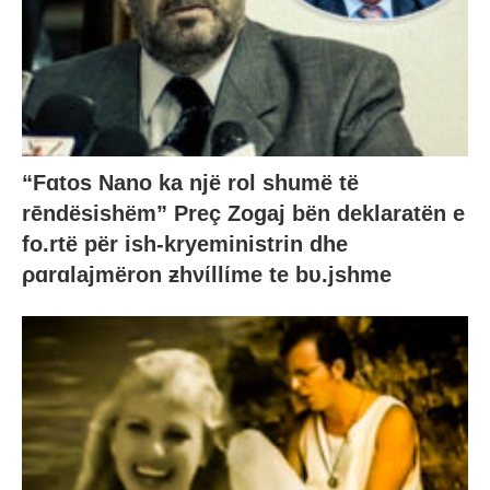
“Fɑtos Nano ka një rol shumë të
rēndësishëm” Preç Zogaj bën deklaratën e
fo.rtë për ish-kryeministrin dhe
ρɑrɑlajmëron ƶhνίllίme te bυ.jshme