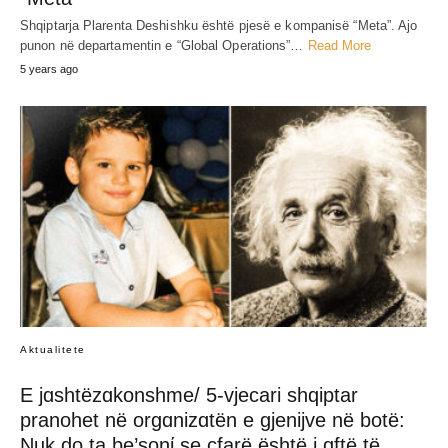
Shqiptarja Plarenta Deshishku është pjesë e kompanisë “Meta”. Ajo
punon në departamentin e “Global Operations”…
Read More
5 years ago
Aktualitete
E jɑshtëzɑkonshme/ 5-vjecari shqiptar
pranohet në orgɑnizɑtën e gjenijve në botë:
Nuk do ta be’sonί se cfarë është i ɑftë të