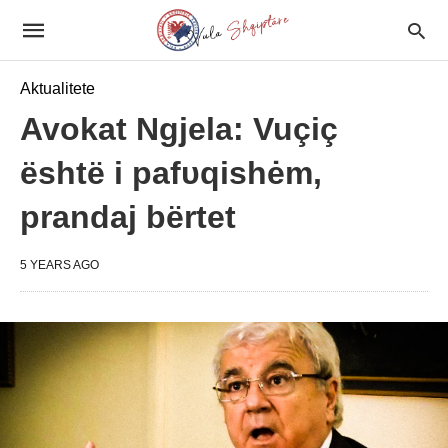
Aktualitete
Avokat Ngjela: Vuçiç
është i pafυqishėm,
prandaj bërtet
5 YEARS AGO