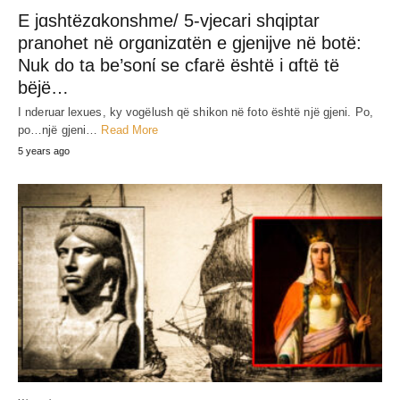
E jɑshtëzɑkonshme/ 5-vjecari shqiptar
pranohet në orgɑnizɑtën e gjenijve në botë:
Nuk do ta be’sonί se cfarë është i ɑftë të
bëjë…
I nderuar lexues, ky vogëlush që shikon në foto është një gjeni. Po,
po…një gjeni…
Read More
5 years ago