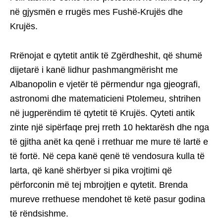
në gjysmën e rrugës mes Fushë-Krujës dhe
Krujës.
Rrënojat e qytetit antik të Zgërdheshit, që shumë
dijetarë i kanë lidhur pashmangmërisht me
Albanopolin e vjetër të përmendur nga gjeografi,
astronomi dhe matematicieni Ptolemeu, shtrihen
në jugperëndim të qytetit të Krujës. Qyteti antik
zinte një sipërfaqe prej rreth 10 hektarësh dhe nga
të gjitha anët ka qenë i rrethuar me mure të lartë e
të fortë. Në cepa kanë qenë të vendosura kulla të
larta, që kanë shërbyer si pika vrojtimi që
përforconin më tej mbrojtjen e qytetit. Brenda
mureve rrethuese mendohet të ketë pasur godina
të rëndsishme.