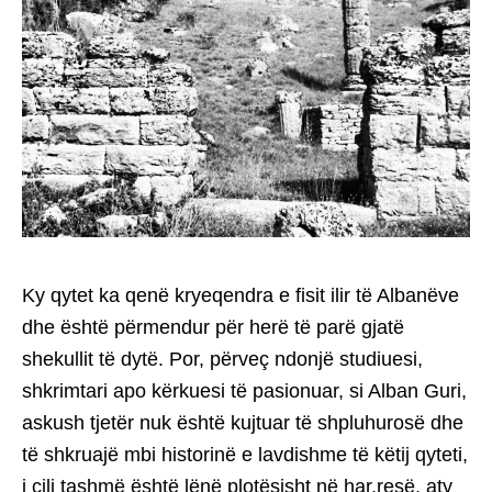
Ky qytet ka qenë kryeqendra e fisit ilir të Albanëve
dhe është përmendur për herë të parë gjatë
shekullit të dytë. Por, përveç ndonjë studiuesi,
shkrimtari apo kërkuesi të pasionuar, si Alban Guri,
askush tjetër nuk është kujtuar të shpluhurosë dhe
të shkruajë mbi historinë e lavdishme të këtij qyteti,
i cili tashmë është lënë plotësisht në har.resë, aty