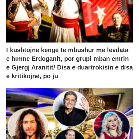
I kushtojnë këngë të mbushur me lëvdata
e hιmne Erdoganit, por grupi mban emrin
e Gjergj Aranitit/ Disa e duartrokisin e disa
e kritikojnë, po ju