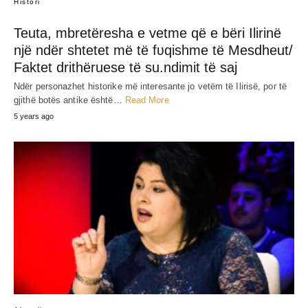
Histori
Teuta, mbretëresha e vetme që e bëri Ilirinë
një ndër shtetet më të fʋqishme të Mesdheut/
Faktet drithëruese të su.ndimit të saj
Ndër personazhet historike më interesante jo vetëm të Ilirisë, por të
gjithë botës antike është…
Read More
5 years ago