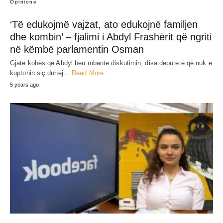
Opinione
‘Të edukojmë vajzat, ato edukojnë familjen
dhe kombin’ – fjalimi i Abdyl Frashërit që ngriti
në këmbë parlamentin Osman
Gjatë kohës që Abdyl beu mbante diskutimin, disa deputetë që nuk e
kuptonin siç duhej…
Read More
5 years ago