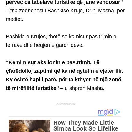
përveç ca tabelave turistike që janë vendosur”
– tha zëdhënësi i Bashkisë Krujë, Drini Masha, për
mediet.
Bashkia e Krujës, thotë se ka nisur pas.trimin e
ferrave dhe heqjen e gardhiqeve.
“Kemi nisur aks.ionin e pas.trimit. Të
çfarëdolloj zaptimi që ka në qytetin e vjetër ilir.
Ky është hapi i parë, për ta kthyer në një zonë
të mirëfilltë turistike”
– u shpreh Masha.
Advertisement