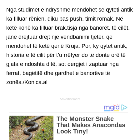
Nga studimet e ndryshme mendohet se qyteti antik
ka filluar rënien, diku pas push, timit romak. Në
këtë kohë ka filluar brak.tisja nga banorët, të cilët,
janë drejtuar drejt një vendbanimi tjetër, që
mendohet të ketë qenë Kruja. Por, ky qytet antik,
historia e të cilit për t’u rrëfyer do të donte orë të
gjata e ndoshta ditë, sot dergjet i zaptuar nga
ferrat, bagëtitë dhe gardhet e banorëve të
zonës./Konica.al
Advertisement