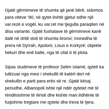
Gjatë gërmimeve të shumta që janë bërë, sidomos
para viteve ’90, në qytet është gjetur edhe një
var.rezë e vogël, ku var.ret me tjegulla paraqiten në
disa variante. Gjatë fushatave të gërmimeve kanë
dalë në dritë stoli të shumta bronxi; monedha të
prera në Dyrrah, Apoloni, Lisus e Korkyrë; objekte
hekuri dhe enë balte, nga të cilat 6 të plota.
Sipas studimeve të profesor Selim Islamit, qyteti ka
lulëzuar nga mesi i shekullit të katërt deri në
shekullin e parë para erës së re. Gjatë kësaj
periudhe, Albanopoli ishte një ndër qytetet më të
rëndësishme të Ilirisë dhe kishte marr.ëdhënie të
fuqishme tregtare me qytete dhe treva të tjera.