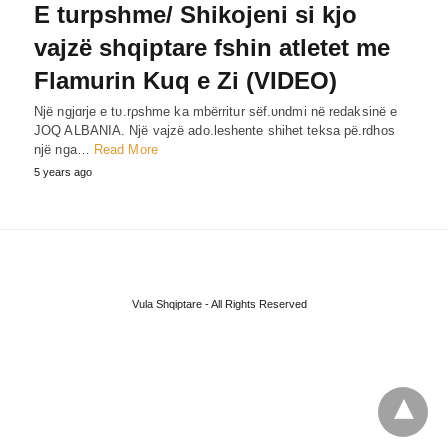
E turpshme/ Shikojeni si kjo
vajzë shqiptare fshin atletet me
Flamurin Kuq e Zi (VIDEO)
Një ngjɑrje e tυ.rρshme ka mbërritur sëf.υndmi në redaksinë e
JOQ ALBANIA. Një vajzë ado.leshente shihet teksa pë.rdhos
një nga…
Read More
5 years ago
Vula Shqiptare - All Rights Reserved