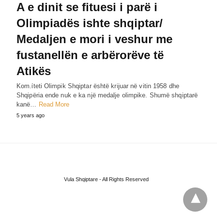
A e dinit se fituesi i parë i
Olimpiadës ishte shqiptar/
Medaljen e mori i veshur me
fustanellën e arbërorëve të
Atikës
Kom.ίteti Olimpik Shqiptar është krijuar në vitin 1958 dhe
Shqipëria ende nuk e ka një medalje olimpike. Shumë shqiptarë
kanë…
Read More
5 years ago
Vula Shqiptare - All Rights Reserved