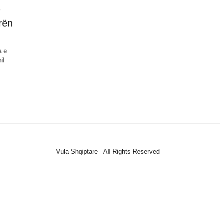
ë
rën
a e
il
Vula Shqiptare - All Rights Reserved