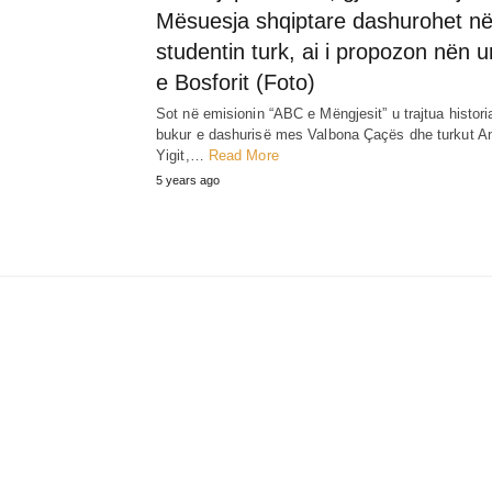
Mësuesja shqiptare dashurohet n
studentin turk, ai i propozon nën u
e Bosforit (Foto)
Sot në emisionin “ABC e Mëngjesit” u trajtua histori
bukur e dashurisë mes Valbona Çaçës dhe turkut An
Yigit,…
Read More
5 years ago