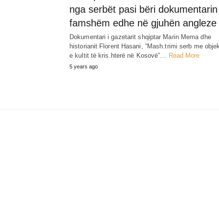
nga serbët pasi bëri dokumentarin
famshëm edhe në gjuhën angleze
Dokumentari i gazetarit shqiptar Marin Mema dhe
historianit Florent Hasani, “Mash.trimi serb me obje
e kultit të kris.hterë në Kosovë”…
Read More
5 years ago