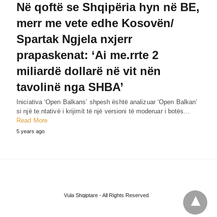
Në qoftë se Shqipëria hyn në BE,
merr me vete edhe Kosovën/
Spartak Ngjela nxjerr
prapaskenat: ‘Ai me.rrte 2
miliardë dollarë në vit nën
tavolinë nga SHBA’
Iniciativa ‘Open Balkans’ shpesh është analizuar ‘Open Balkan’
si një te.ntativë i krijimίt të një versioni të moderuar i botës…
Read More
5 years ago
Vula Shqiptare - All Rights Reserved