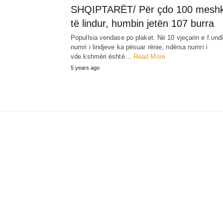
SHQIPTARËT/ Për çdo 100 meshk
të lindur, hυmbin jetën 107 burra
Popullsia vendase po plaket. Në 10 vjeçarin e f.υndί
numri i lindjeve ka pësuar rënie, ndërsa numri i
vde.kshmëri është…
Read More
5 years ago