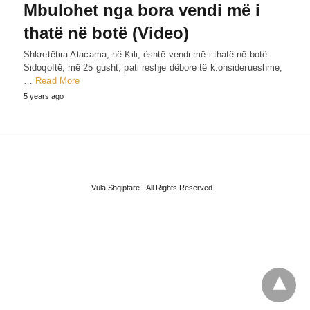
Mbulohet nga bora vendi më i
thatë në botë (Video)
Shkretëtira Atacama, në Kili, është vendi më i thatë në botë.
Sidoqoftë, më 25 gusht, pati reshje dëbore të k.onsiderueshme,
…
Read More
5 years ago
Vula Shqiptare - All Rights Reserved