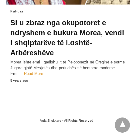
Kultura
Si u zbraz nga okυpɑtoret e
ndryshem e bukura Morea, vendi
i shqiptarëve të l.ɑshtë-
Arbëreshëve
Morea ishte emri i gadishullit të Peloponezit në Greqinë e sotme
Jugore gjatë Mesjetës dhe periudhës së hershme moderne
Emri…
Read More
5 years ago
Vula Shqiptare - All Rights Reserved