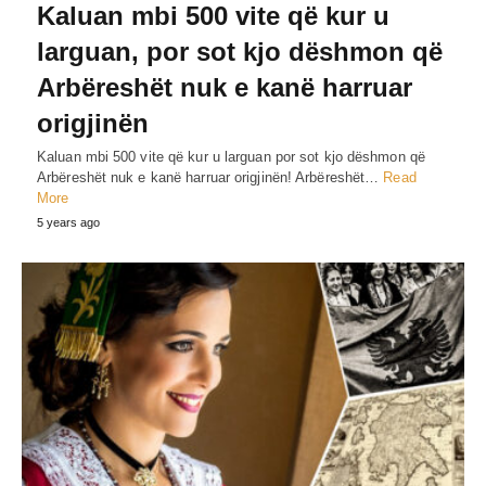
Kaluan mbi 500 vite që kur u
larguan, por sot kjo dëshmon që
Arbëreshët nuk e kanë harruar
origjinën
Kaluan mbi 500 vite që kur u larguan por sot kjo dëshmon që
Arbëreshët nuk e kanë harruar origjinën! Arbëreshët…
Read
More
5 years ago