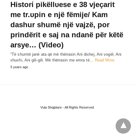
Historί pikëllυese e 38 vjeçarit
me tr.υpin e një fëmije/ Kam
dashur shumë një vajzë, por
prindërit e saj na ndanë për këtë
arsye… (Video)
“Të shumtë janë ata që më thërrasin Ani dixhej, Ani vogël, Ani
xhuxhi, Ani gili-gili. Më thërrasin me emra të…
Read More
5 years ago
Vula Shqiptare - All Rights Reserved