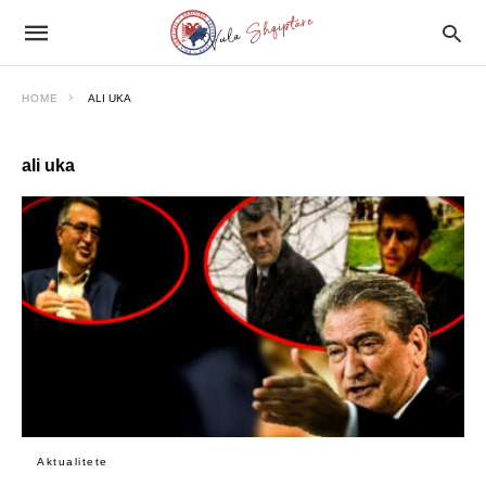
HOME
ALI UKA
ali uka
Aktualitete