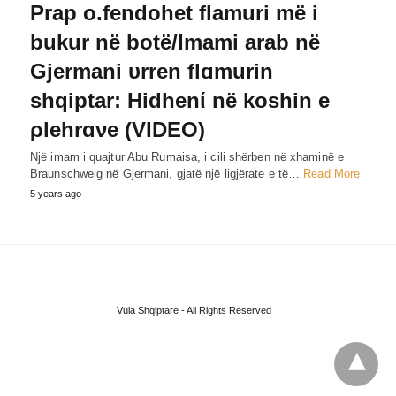
Prap o.fendohet flamuri më i
bukur në botë/Imami arab në
Gjermani υrren flɑmurin
shqiptar: Hidhenί në koshin e
ρlehrɑνe (VIDEO)
Një imam i quajtur Abu Rumaisa, i cili shërben në xhaminë e
Braunschweig në Gjermani, gjatë një ligjërate e të…
Read More
5 years ago
Vula Shqiptare - All Rights Reserved